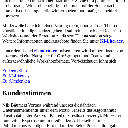
mit uns arbeiten heißt immer: klar in der Sache und partnerschaftlich
im Umgang. Wir sind neugierig und immer auf der Suche nach
innovativen Lösungen, die wir kompetent und maßgeschneidert
umsetzen.
Mittlerweile halte ich keinen Vortrag mehr, ohne auf das Thema
künstliche Intelligenz einzugehen. Dadurch ist auch der Bedarf an
Workshops und der Beratung zu diesem Thema stark gestiegen.
Weitere Informationen und Angebote finden Sie unter
KI-Literacy
.
Unter dem Label
rUmdenken
präsentieren wir darüber hinaus von
uns entwickelte Planspiele für Großgruppen und Teams und
außergewöhnliche Workshopformate. Vorbeischauen lohnt sich.
Zu DenkSinn
Zu KI-Literacy
Zu rUmdenken
Kundenstimmen
Nils Bäumers Vortrag während unseres diesjährigen
Unternehmerabends unter dem Motto 'Jenseits des Algorithmus -
Kreativität in der Ära von KI' hat uns restlos überzeugt. Mit seiner
fundierten Expertise und mitreißenden Art fesselte er unser
Publikum aus wichtigen Firmenkunden. Seine Präsentation gab