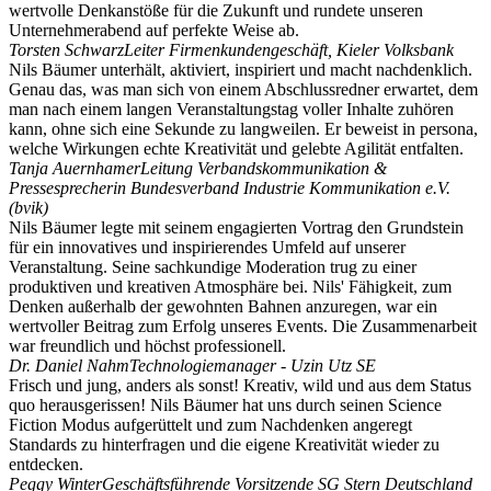
wertvolle Denkanstöße für die Zukunft und rundete unseren
Unternehmerabend auf perfekte Weise ab.
Torsten Schwarz
Leiter Firmenkundengeschäft, Kieler Volksbank
Nils Bäumer unterhält, aktiviert, inspiriert und macht nachdenklich.
Genau das, was man sich von einem Abschlussredner erwartet, dem
man nach einem langen Veranstaltungstag voller Inhalte zuhören
kann, ohne sich eine Sekunde zu langweilen. Er beweist in persona,
welche Wirkungen echte Kreativität und gelebte Agilität entfalten.
Tanja Auernhamer
Leitung Verbandskommunikation &
Pressesprecherin Bundesverband Industrie Kommunikation e.V.
(bvik)
Nils Bäumer legte mit seinem engagierten Vortrag den Grundstein
für ein innovatives und inspirierendes Umfeld auf unserer
Veranstaltung. Seine sachkundige Moderation trug zu einer
produktiven und kreativen Atmosphäre bei. Nils' Fähigkeit, zum
Denken außerhalb der gewohnten Bahnen anzuregen, war ein
wertvoller Beitrag zum Erfolg unseres Events. Die Zusammenarbeit
war freundlich und höchst professionell.
Dr. Daniel Nahm
Technologiemanager - Uzin Utz SE
Frisch und jung, anders als sonst! Kreativ, wild und aus dem Status
quo herausgerissen! Nils Bäumer hat uns durch seinen Science
Fiction Modus aufgerüttelt und zum Nachdenken angeregt
Standards zu hinterfragen und die eigene Kreativität wieder zu
entdecken.
Peggy Winter
Geschäftsführende Vorsitzende SG Stern Deutschland